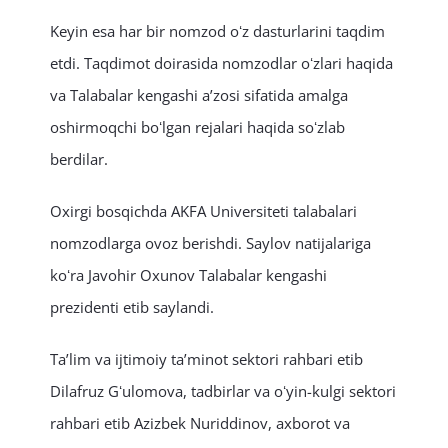
Keyin esa har bir nomzod oʻz dasturlarini taqdim
etdi. Taqdimot doirasida nomzodlar oʻzlari haqida
va Talabalar kengashi aʼzosi sifatida amalga
oshirmoqchi boʻlgan rejalari haqida soʻzlab
berdilar.
Oxirgi bosqichda AKFA Universiteti talabalari
nomzodlarga ovoz berishdi. Saylov natijalariga
koʻra Javohir Oxunov Talabalar kengashi
prezidenti etib saylandi.
Taʼlim va ijtimoiy taʼminot sektori rahbari etib
Dilafruz Gʻulomova, tadbirlar va oʻyin-kulgi sektori
rahbari etib Azizbek Nuriddinov, axborot va