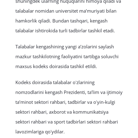
shuningdek ularning huquqlarini himoya qiladi va
talabalar nomidan universitet maʼmuriyati bilan
hamkorlik qiladi. Bundan tashqari, kengash
talabalar ishtirokida turli tadbirlar tashkil etadi.
Talabalar kengashining yangi aʼzolarini saylash
mazkur tashkilotning faoliyatini tartibga soluvchi
maxsus kodeks doirasida tashkil etildi.
Kodeks doirasida talabalar oʻzlarining
nomzodlarini kengash Prezidenti, taʼlim va ijtimoiy
taʼminot sektori rahbari, tadbirlar va oʻyin-kulgi
sektori rahbari, axborot va kommunikatsiya
sektori rahbari va sport tadbirlari sektori rahbari
lavozimlariga qoʻydilar.