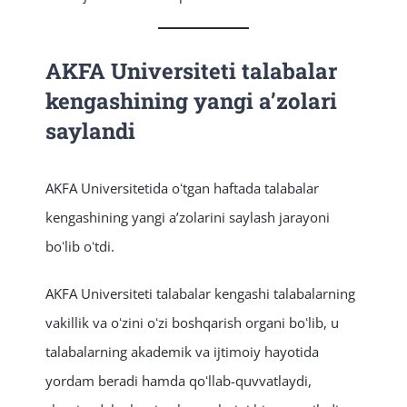
AKFA Universiteti talabalar
kengashining yangi aʼzolari
saylandi
AKFA Universitetida oʻtgan haftada talabalar
kengashining yangi aʼzolarini saylash jarayoni
boʻlib oʻtdi.
AKFA Universiteti talabalar kengashi talabalarning
vakillik va oʻzini oʻzi boshqarish organi boʻlib, u
talabalarning akademik va ijtimoiy hayotida
yordam beradi hamda qoʻllab-quvvatlaydi,