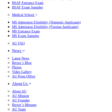
BSAF Entrance Exam
BSAF Exam Samples
Medical School
MS Admission Eligibility (Domestic Applicants)
MS Admission Eligibility (Foreign Applicants)
MS Entrance Exam
MS Exam Samples
AU FAQ
News
Latest News
Rector’s Blog
Photos
Video Gallery
AU Press Office
About Us
About AU
AU Mission
AU Founder
Rector’s Message
AU Team