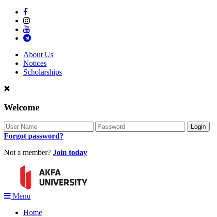
About Us
Notices
Scholarships
Welcome
Forgot password?
Not a member?
Join today
Menu
Home