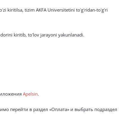
kiritilsa, tizim AKFA Universitetini toʻgʻridan-toʻgʻri
orini kiritib, toʻlov jarayoni yakunlanadi.
приложения
Apelsin
.
димо перейти в раздел «Оплата» и выбрать подраздел