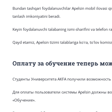
Bundan tashqari foydalanuvchilar Apelsin mobil ilovasi qidi
tanlash imkoniyatini beradi.
Keyin foydalanuvchi talabaning ismi-sharifini va telefon ra
Qayd etamiz, Apelsin tizimi talablariga koʻra, toʻlov komis
Оплату за обучение теперь мо
Студенты Университета AKFA получили возможность
Для оплаты пользователи системы Apelsin должны во
«Обучение».