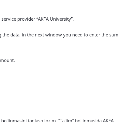
 service provider “AKFA University”.
ng the data, in the next window you need to enter the sum
 amount.
 boʻlinmasini tanlash lozim. “Taʼlim” boʻlinmasida AKFA