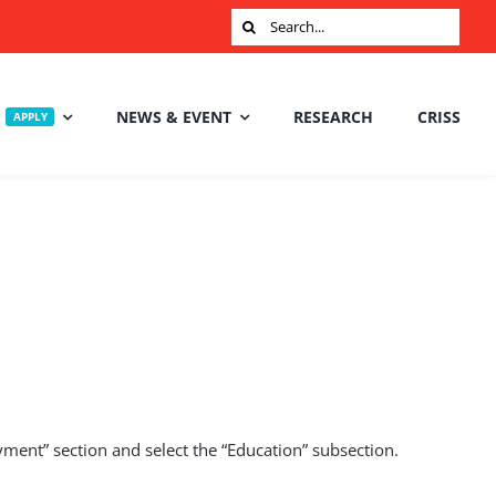
Search
for:
NEWS & EVENT
RESEARCH
CRISS
APPLY
yment” section and select the “Education” subsection.