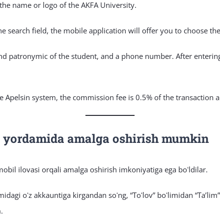
 the name or logo of the AKFA University.
e search field, the mobile application will offer you to choose the
 and patronymic of the student, and a phone number. After enteri
he Apelsin system, the commission fee is 0.5% of the transaction
in yordamida amalga oshirish mumkin
obil ilovasi orqali amalga oshirish imkoniyatiga ega boʻldilar.
idagi oʻz akkauntiga kirgandan soʻng, “Toʻlov” boʻlimidan “Taʼlim”
.