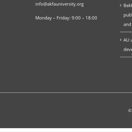
info@akfauniversity.org
Bekh
publ
Monday – Friday: 9:00 – 18:00
and 
AU a
dev
©