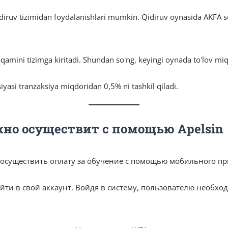
ruv tizimidan foydalanishlari mumkin. Qidiruv oynasida AKFA soʻzi 
qamini tizimga kiritadi. Shundan soʻng, keyingi oynada toʻlov miqd
siyasi tranzaksiya miqdoridan 0,5% ni tashkil qiladi.
жно осуществит с помощью Apelsin
 осуществить оплату за обучение с помощью мобильного 
йти в свой аккаунт. Войдя в систему, пользователю необхо