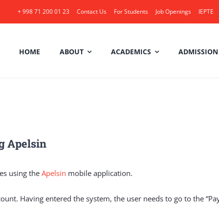
+ 998 71 200 01 23
Contact Us
For Students
Job Openings
IEPTE
HOME
ABOUT
ACADEMICS
ADMISSION
g Apelsin
ees using the
Apelsin
mobile application.
count. Having entered the system, the user needs to go to the “Pa