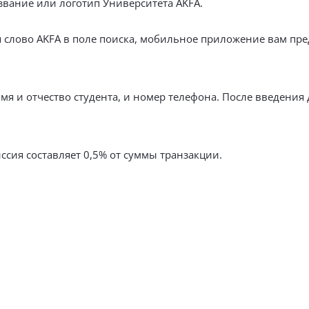
звание или логотип Университета AKFA.
я слово AKFA в поле поиска, мобильное приложение вам пр
мя и отчество студента, и номер телефона. После введения
ссия составляет 0,5% от суммы транзакции.