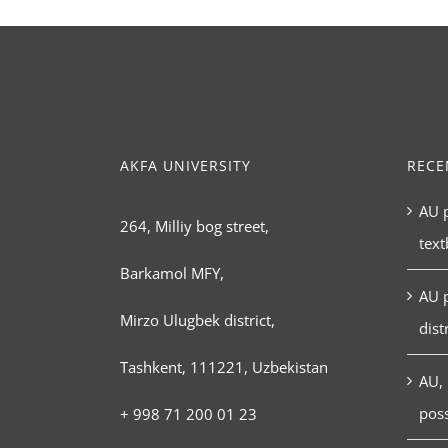
AKFA UNIVERSITY
RECE
AU p
264, Milliy bog street,
tex
Barkamol MFY,
AU 
Mirzo Ulugbek district,
dist
Tashkent, 111221, Uzbekistan
AU, 
poss
+ 998 71 200 01 23