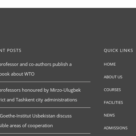
NT POSTS
QUICK LINKS
rofessor and co-authors publish a
HOME
tbook about WTO
ABOUT US
professors honoured by Mirzo-Ulugbek
COURSES
rict and Tashkent city administrations
FACILITIES
NEWS
Goethe-Institut Usbekistan discuss
ible areas of cooperation
ADMISSIONS