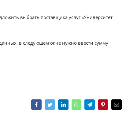
едложить выбрать поставщика услуг «Университет
 данных, в следующем окне нужно ввести сумму
Facebook
Twitter
LinkedIn
WhatsApp
Telegram
Pinterest
Email